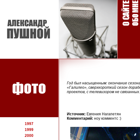
Год был насыщенным: окончание сезо
«Галилео», сверхкороткий сезон дора
проектов, с телевизором не связанных.
Источник:
Евгения Нагапетян
Комментарий:
ноу комментс :)
1997
1999
2000